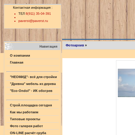
Контактная информация :
ТЕЛ
8(911) 35-04-391
paverst@paverst.ru
Фотоархив
»
Навигация
О компании
Главная
"НЕОМИД"- всё для стройки
"Древна" мебель из дерева
"Eco-Ondol" - ИК обогрев
Строй.площадка сегодня
Как мы работаем
Типовые проекты
Фото галерея работ
ON-LINE расчёт сруба