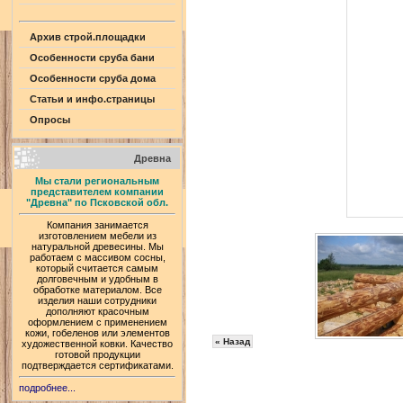
Архив строй.площадки
Особенности сруба бани
Особенности сруба дома
Статьи и инфо.страницы
Опросы
Древна
Мы стали региональным
представителем компании
"Древна" по Псковской обл.
Компания занимается
изготовлением мебели из
натуральной древесины. Мы
работаем с массивом сосны,
который считается самым
долговечным и удобным в
обработке материалом. Все
изделия наши сотрудники
дополняют красочным
оформлением с применением
кожи, гобеленов или элементов
« Назад
художественной ковки. Качество
готовой продукции
подтверждается сертификатами.
подробнее...